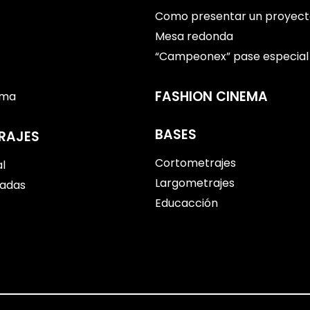
Como presentar un proyecto
Mesa redonda
“Campeonex” pase especial
FASHION CINEMA
ema
BASES
RAJES
Cortometrajes
al
Largometrajes
tadas
Educacción