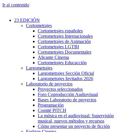
Ir al contenido
23 EDICIÓN
Cortometrajes
Cortometrajes españoles
Cortometrajes Internacionales
Cortometrajes de Animación
Cortometrajes LGTBI
Cortometrajes Documentales
Alicante Cinema
Cortometrajes Educacción
Largometrajes
Largometrajes Sección Oficial
Largometrajes Invitados 2026
Laboratorio de proyectos
Proyectos seleccionados
Foro Coproducción Audiovisual
Bases Laboratorio de proyectos
Programación
Comité PITCH
La música en el audiovisual: Supervisión
musical, nuevos métodos y recursos
Cómo presentar un proyecto de ficción
Fashion Cinema