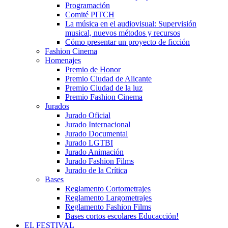
Programación
Comité PITCH
La música en el audiovisual: Supervisión
musical, nuevos métodos y recursos
Cómo presentar un proyecto de ficción
Fashion Cinema
Homenajes
Premio de Honor
Premio Ciudad de Alicante
Premio Ciudad de la luz
Premio Fashion Cinema
Jurados
Jurado Oficial
Jurado Internacional
Jurado Documental
Jurado LGTBI
Jurado Animación
Jurado Fashion Films
Jurado de la Crítica
Bases
Reglamento Cortometrajes
Reglamento Largometrajes
Reglamento Fashion Films
Bases cortos escolares Educacción!
EL FESTIVAL