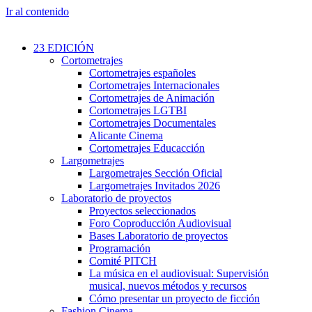
Ir al contenido
23 EDICIÓN
Cortometrajes
Cortometrajes españoles
Cortometrajes Internacionales
Cortometrajes de Animación
Cortometrajes LGTBI
Cortometrajes Documentales
Alicante Cinema
Cortometrajes Educacción
Largometrajes
Largometrajes Sección Oficial
Largometrajes Invitados 2026
Laboratorio de proyectos
Proyectos seleccionados
Foro Coproducción Audiovisual
Bases Laboratorio de proyectos
Programación
Comité PITCH
La música en el audiovisual: Supervisión
musical, nuevos métodos y recursos
Cómo presentar un proyecto de ficción
Fashion Cinema