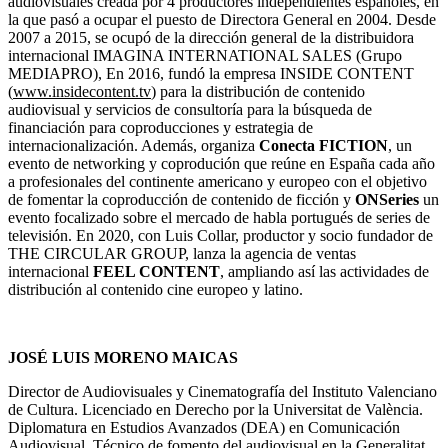
audiovisuales creada por 4 productores independientes españoles, en
la que pasó a ocupar el puesto de Directora General en 2004. Desde
2007 a 2015, se ocupó de la dirección general de la distribuidora
internacional IMAGINA INTERNATIONAL SALES (Grupo
MEDIAPRO), En 2016, fundó la empresa INSIDE CONTENT
(
www.insidecontent.tv
) para la distribución de contenido
audiovisual y servicios de consultoría para la búsqueda de
financiación para coproducciones y estrategia de
internacionalización. Además, organiza
Conecta FICTION
, un
evento de networking y coprodución que reúne en España cada año
a profesionales del continente americano y europeo con el objetivo
de fomentar la coproducción de contenido de ficción y
ONSeries
un
evento focalizado sobre el mercado de habla portugués de series de
televisión. En 2020, con Luis Collar, productor y socio fundador de
THE CIRCULAR GROUP, lanza la agencia de ventas
internacional
FEEL CONTENT
, ampliando así las actividades de
distribución al contenido cine europeo y latino.
JOSÉ LUIS MORENO MAICAS
Director de Audiovisuales y Cinematografía del Instituto Valenciano
de Cultura. Licenciado en Derecho por la Universitat de València.
Diplomatura en Estudios Avanzados (DEA) en Comunicación
Audiovisual. Técnico de fomento del audiovisual en la Generalitat