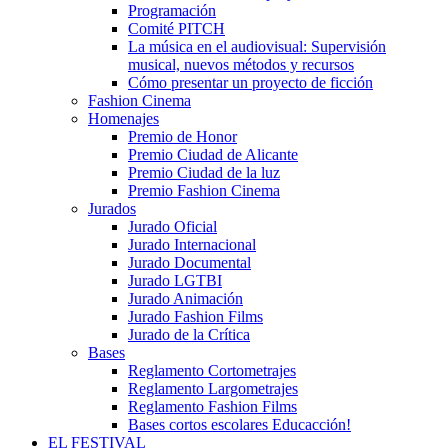
Programación
Comité PITCH
La música en el audiovisual: Supervisión
musical, nuevos métodos y recursos
Cómo presentar un proyecto de ficción
Fashion Cinema
Homenajes
Premio de Honor
Premio Ciudad de Alicante
Premio Ciudad de la luz
Premio Fashion Cinema
Jurados
Jurado Oficial
Jurado Internacional
Jurado Documental
Jurado LGTBI
Jurado Animación
Jurado Fashion Films
Jurado de la Crítica
Bases
Reglamento Cortometrajes
Reglamento Largometrajes
Reglamento Fashion Films
Bases cortos escolares Educacción!
EL FESTIVAL