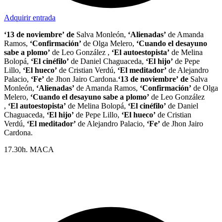
Adquirir entrada
‘13 de noviembre’
de
Salva Monleón,
‘Alienadas’
de Amanda
Ramos,
‘Confirmación’
de Olga Melero,
‘Cuando el desayuno
sabe a plomo’
de Leo González ,
‘
El autoestopista’
de Melina
Bolopá,
‘El cinéfilo’
de Daniel Chaguaceda,
‘El hijo’
de Pepe
Lillo,
‘El hueco’
de Cristian Verdú,
‘El meditador’
de Alejandro
Palacio,
‘Fe’
de Jhon Jairo Cardona.
‘13 de noviembre’
de
Salva
Monleón,
‘Alienadas’
de Amanda Ramos,
‘Confirmación’
de Olga
Melero,
‘Cuando el desayuno sabe a plomo’
de Leo González
,
‘
El autoestopista’
de Melina Bolopá,
‘El cinéfilo’
de Daniel
Chaguaceda,
‘El hijo’
de Pepe Lillo,
‘El hueco’
de Cristian
Verdú,
‘El meditador’
de Alejandro Palacio,
‘Fe’
de Jhon Jairo
Cardona.
17.30h. MACA
DOCUMENTAL «David Delfín: Muestra tu
herida». 75 min. Entrada libre.