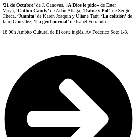
‘21 de Octubre’
de J. Canovas,
«A Dios le pido»
de Ester
Moyá,
‘Cotton Candy’
de Adán Aliaga,
‘Dafne y Pol’
de Sergio
Checa,
‘Juanita’
de Karen Joaquín y Uliane Tatit,
‘La colisión’
de
Jairo González,
‘La gent normal’
de Isabel Ferrando.
18.00h Ámbito Cultural de El corte inglés. Av Federico Soto 1-3.
Encuentro directores «Alicante Cinema»