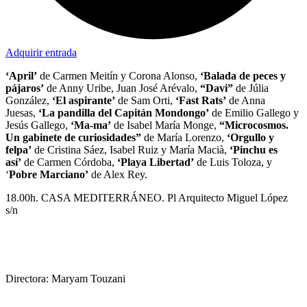
Adquirir entrada
‘April’
de Carmen Meitín y Corona Alonso,
‘Balada de peces y
pájaros’
de Anny Uribe, Juan José Arévalo,
“Davi”
de Júlia
González,
‘El aspirante’
de Sam Orti,
‘Fast Rats’
de Anna
Juesas,
‘La pandilla del Capitán Mondongo’
de Emilio Gallego y
Jesús Gallego,
‘Ma-ma’
de Isabel María Monge,
“Microcosmos.
Un gabinete de curiosidades”
de María Lorenzo,
‘Orgullo y
felpa’
de Cristina Sáez, Isabel Ruiz y María Macià,
‘Pinchu es
así’
de Carmen Córdoba,
‘Playa Libertad’
de Luis Toloza, y
‘
Pobre Marciano’
de Alex Rey.
18.00h. CASA MEDITERRÁNEO. Pl Arquitecto Miguel López
s/n
Ciclo Marruecos. El caftán azul. 122min. Entrada
libre.
Directora: Maryam Touzani