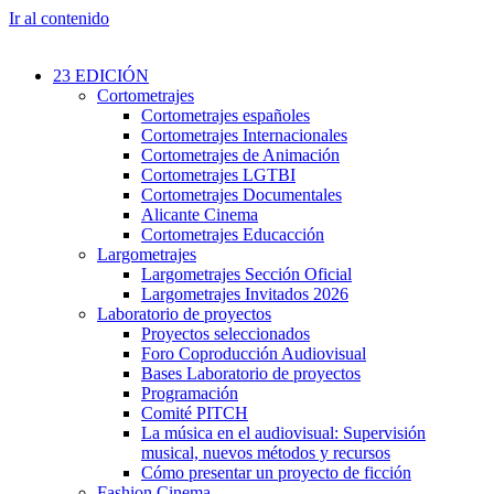
Ir al contenido
23 EDICIÓN
Cortometrajes
Cortometrajes españoles
Cortometrajes Internacionales
Cortometrajes de Animación
Cortometrajes LGTBI
Cortometrajes Documentales
Alicante Cinema
Cortometrajes Educacción
Largometrajes
Largometrajes Sección Oficial
Largometrajes Invitados 2026
Laboratorio de proyectos
Proyectos seleccionados
Foro Coproducción Audiovisual
Bases Laboratorio de proyectos
Programación
Comité PITCH
La música en el audiovisual: Supervisión
musical, nuevos métodos y recursos
Cómo presentar un proyecto de ficción
Fashion Cinema