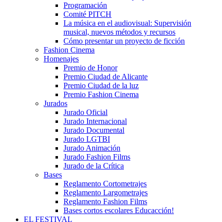
Programación
Comité PITCH
La música en el audiovisual: Supervisión
musical, nuevos métodos y recursos
Cómo presentar un proyecto de ficción
Fashion Cinema
Homenajes
Premio de Honor
Premio Ciudad de Alicante
Premio Ciudad de la luz
Premio Fashion Cinema
Jurados
Jurado Oficial
Jurado Internacional
Jurado Documental
Jurado LGTBI
Jurado Animación
Jurado Fashion Films
Jurado de la Crítica
Bases
Reglamento Cortometrajes
Reglamento Largometrajes
Reglamento Fashion Films
Bases cortos escolares Educacción!
EL FESTIVAL