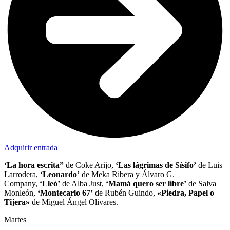
Adquirir entrada
‘La hora escrita”
de Coke Arijo,
‘Las lágrimas de Sísifo’
de Luis
Larrodera,
‘Leonardo’
de Meka Ribera y Álvaro G.
Company,
‘Lleó’
de Alba Just,
‘Mamá quero ser libre’
de Salva
Monleón,
‘Montecarlo 67’
de Rubén Guindo,
«Piedra, Papel o
Tijera»
de Miguel Ángel Olivares.
Martes