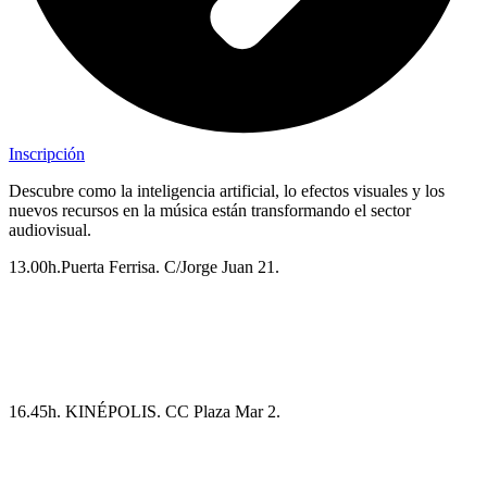
Inscripción
Descubre como la inteligencia artificial, lo efectos visuales y los
nuevos recursos en la música están transformando el sector
audiovisual.
13.00h.Puerta Ferrisa. C/Jorge Juan 21.
CHARLA. MUSIC LIBRARY. Música y producción
audiovisual. Entrada libre.
16.45h. KINÉPOLIS. CC Plaza Mar 2.
CORTOMETRAJES ES ALICANTE CINEMA. 92
min. 4€