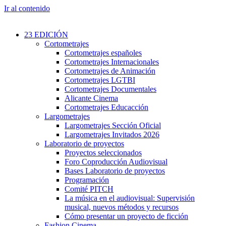
Ir al contenido
23 EDICIÓN
Cortometrajes
Cortometrajes españoles
Cortometrajes Internacionales
Cortometrajes de Animación
Cortometrajes LGTBI
Cortometrajes Documentales
Alicante Cinema
Cortometrajes Educacción
Largometrajes
Largometrajes Sección Oficial
Largometrajes Invitados 2026
Laboratorio de proyectos
Proyectos seleccionados
Foro Coproducción Audiovisual
Bases Laboratorio de proyectos
Programación
Comité PITCH
La música en el audiovisual: Supervisión
musical, nuevos métodos y recursos
Cómo presentar un proyecto de ficción
Fashion Cinema