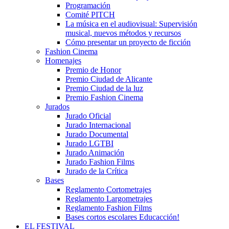
Programación
Comité PITCH
La música en el audiovisual: Supervisión
musical, nuevos métodos y recursos
Cómo presentar un proyecto de ficción
Fashion Cinema
Homenajes
Premio de Honor
Premio Ciudad de Alicante
Premio Ciudad de la luz
Premio Fashion Cinema
Jurados
Jurado Oficial
Jurado Internacional
Jurado Documental
Jurado LGTBI
Jurado Animación
Jurado Fashion Films
Jurado de la Crítica
Bases
Reglamento Cortometrajes
Reglamento Largometrajes
Reglamento Fashion Films
Bases cortos escolares Educacción!
EL FESTIVAL