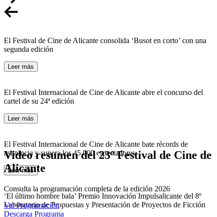
El Festival de Cine de Alicante consolida ‘Busot en corto’ con una
segunda edición
Leer más
El Festival Internacional de Cine de Alicante abre el concurso del
cartel de su 24ª edición
Leer más
El Festival Internacional de Cine de Alicante bate récords de
Video resumen del 23º Festival de Cine de
asistencia y supera los 45.000 espectadores
Alicante
Leer más
Consulta la programación completa de la edición 2026
‘El último hombre bala’ Premio Innovación Impulsalicante del 8º
Laboratorio de Propuestas y Presentación de Proyectos de Ficción
Ver Programación
Descarga Programa