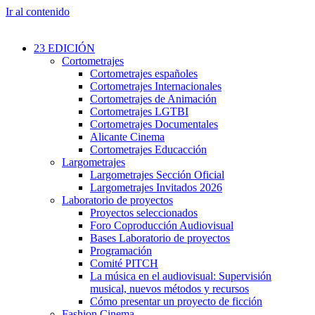
Ir al contenido
23 EDICIÓN
Cortometrajes
Cortometrajes españoles
Cortometrajes Internacionales
Cortometrajes de Animación
Cortometrajes LGTBI
Cortometrajes Documentales
Alicante Cinema
Cortometrajes Educacción
Largometrajes
Largometrajes Sección Oficial
Largometrajes Invitados 2026
Laboratorio de proyectos
Proyectos seleccionados
Foro Coproducción Audiovisual
Bases Laboratorio de proyectos
Programación
Comité PITCH
La música en el audiovisual: Supervisión
musical, nuevos métodos y recursos
Cómo presentar un proyecto de ficción
Fashion Cinema