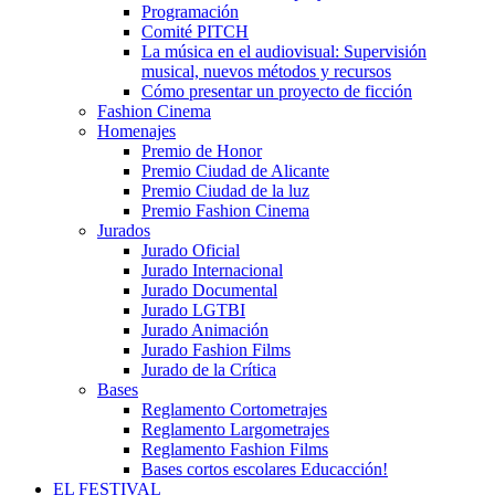
Programación
Comité PITCH
La música en el audiovisual: Supervisión
musical, nuevos métodos y recursos
Cómo presentar un proyecto de ficción
Fashion Cinema
Homenajes
Premio de Honor
Premio Ciudad de Alicante
Premio Ciudad de la luz
Premio Fashion Cinema
Jurados
Jurado Oficial
Jurado Internacional
Jurado Documental
Jurado LGTBI
Jurado Animación
Jurado Fashion Films
Jurado de la Crítica
Bases
Reglamento Cortometrajes
Reglamento Largometrajes
Reglamento Fashion Films
Bases cortos escolares Educacción!
EL FESTIVAL