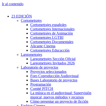
Ir al contenido
23 EDICIÓN
Cortometrajes
Cortometrajes españoles
Cortometrajes Internacionales
Cortometrajes de Animación
Cortometrajes LGTBI
Cortometrajes Documentales
Alicante Cinema
Cortometrajes Educacción
Largometrajes
Largometrajes Sección Oficial
Largometrajes Invitados 2026
Laboratorio de proyectos
Proyectos seleccionados
Foro Coproducción Audiovisual
Bases Laboratorio de proyectos
Programación
Comité PITCH
La música en el audiovisual: Supervisión
musical, nuevos métodos y recursos
Cómo presentar un proyecto de ficción
Fashion Cinema