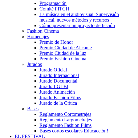
Programación
Comité PITCH
La música en el audiovisual: Supervisión
musical, nuevos métodos y recursos
Cómo presentar un proyecto de ficción
Fashion Cinema
Homenajes
Premio de Honor
Premio Ciudad de Alicante
Premio Ciudad de la luz
Premio Fashion Cinema
Jurados
Jurado Oficial
Jurado Internacional
Jurado Documental
Jurado LGTBI
Jurado Animación
Jurado Fashion Films
Jurado de la Crítica
Bases
Reglamento Cortometrajes
Reglamento Largometrajes
Reglamento Fashion Films
Bases cortos escolares Educacción!
EL FESTIVAL