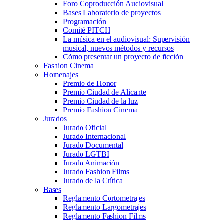
Foro Coproducción Audiovisual
Bases Laboratorio de proyectos
Programación
Comité PITCH
La música en el audiovisual: Supervisión
musical, nuevos métodos y recursos
Cómo presentar un proyecto de ficción
Fashion Cinema
Homenajes
Premio de Honor
Premio Ciudad de Alicante
Premio Ciudad de la luz
Premio Fashion Cinema
Jurados
Jurado Oficial
Jurado Internacional
Jurado Documental
Jurado LGTBI
Jurado Animación
Jurado Fashion Films
Jurado de la Crítica
Bases
Reglamento Cortometrajes
Reglamento Largometrajes
Reglamento Fashion Films